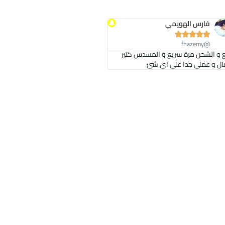
فارس الهويمي





@fhazemy
ع و الشحن مرة سريع و المسدس كتير
ل و عملي جدا علي اي شئ