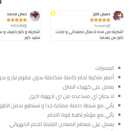
حسين فايز
حسن محمد










@HASSAN
@hussein
اشتريته من مده لاعمال تصليحاتي و ارتحت
اشتريته و كتير خفيف و س
كتير من بعدها
مفيد كتير
المميزات
أصغر ماكينة لحام كاملة متكاملة بدون مقوم تيار و بدو
يعمل على كهرباء المنزل
لا يحتاج اي مساعده من اي اجهوة اخرى
يأتي مع شنطة حاملة ممتازة جدا و تستطيع تحمل الظرو
يأتي مع مؤشر لظبط قوة اللحام
يعمل على معظم المعادن القابلة للحام الكهربائي