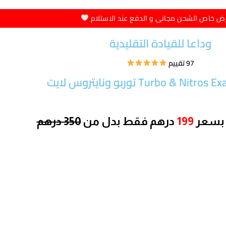
ض خاص الشحن مجانى و الدفع عند الاستلام
وداعا للقيادة التقليدية
97 تقييم
Turbo & Nit توربو ونايتروس لايت
 بسعر
199
درهم
فقط بدل من
350 درهم