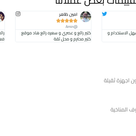
امين ظاهر





@Amin
هل الاستخدام و
كتير رائع و عصري و سعره رائع هاد موقع
رائ
كتير محترم و محل ثقة
فعا
ن اجهزة ثقيلة
ف المناخية