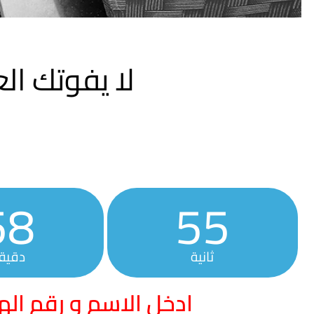
لا يفوتك ا
58
54
ثانية
دقيق
ادخل الاسم و رقم اله