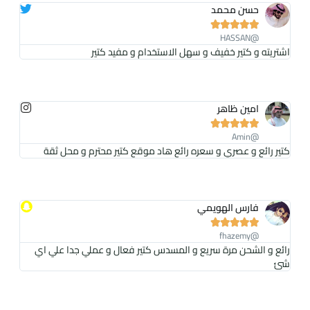
حسن محمد





@HASSAN
اشتريته و كتير خفيف و سهل الاستخدام و مفيد كتير
امين ظاهر





@Amin
كتير رائع و عصري و سعره رائع هاد موقع كتير محترم و محل ثقة
فارس الهويمي





@fhazemy
رائع و الشحن مرة سريع و المسدس كتير فعال و عملي جدا علي اي
شئ