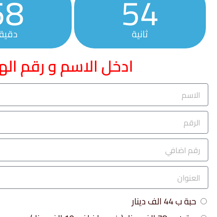
58
54
ثانية
دقيق
ادخل الاسم و رقم اله
حبة ب 44 الف دينار