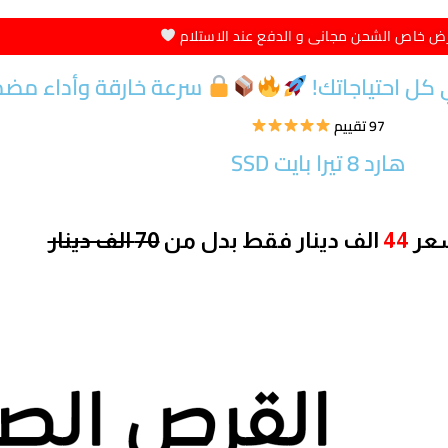
ض خاص الشحن مجانى و الدفع عند الاستلام
سرعة خارقة وأداء مضمون
97 تقييم
هارد 8 تيرا بايت SSD
سعر
44
الف دينار
فقط بدل من
70 الف دينار