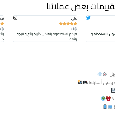
قييمات بعض عملائنا
علي
نور







@noura
@ali
هل الاستخدام و
فيكم تستخدموه باماكن كثيرة رائع و نتيجة
رائ
رائعة
كل 
يل!
!
!