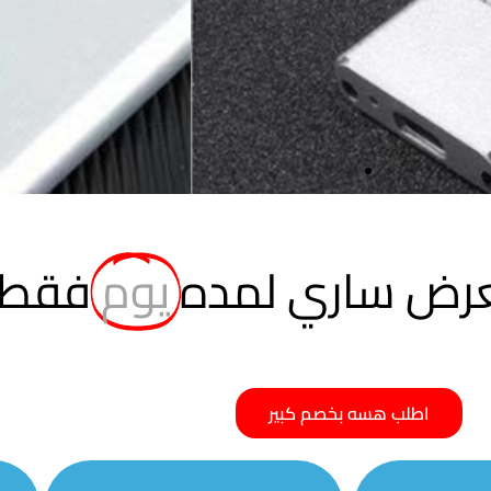
لعرض ساري لمده
يوم
فقط
اطلب هسه بخصم كبير