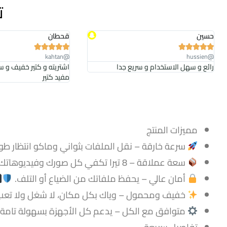
ت
حسين
قحطان










@kahtan
@hussien
رائع و سهل الاستخدام و سريع جدا
اشتريته و كتير خفيف و س
مفيد كتير
مميزات المنتج
سرعة خارقة – نقل الملفات بثواني وماكو انتظار طو
سعة عملاقة – 8 تيرا تكفي كل صورك وفيديوهاتك وحتى ألعابك!
أمان عالي – يحفظ ملفاتك من الضياع أو التلف.
خفيف ومحمول – وياك بكل مكان، لا شغل ولا تعب
متوافق مع الكل – يدعم كل الأجهزة بسهولة تامة