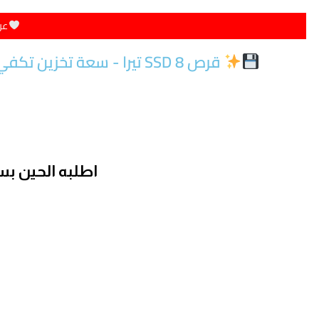
عر
قرص SSD 8 تيرا - سعة تخزين تكفي كل احتياجاتك!
اطلبه الحين ب