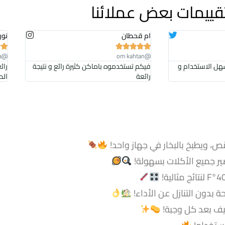
قييمات بعض عملائنا
ام قحطان
نور







@noura
@om kahtan
هل الاستخدام و
فيكم تستخدموه باماكن كثيرة رائع و نتيجة
رائ
رائعة
الص
، ويطبخ بالبخار في جهاز واحد!
 جميع الأكلات بسهولة!
دون التنازل عن الأداء!
يف بعد كل وجبة!