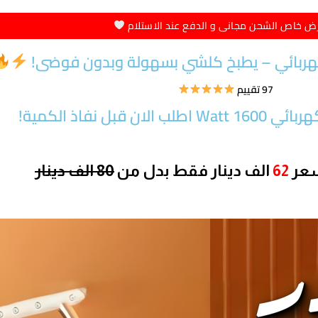
ض خاص الشحن مجانى و الدفع عند الاستلام
لكهربائي – يطبخ كلشي بسهولة وبدون فوضى!
97 تقييم
ان قبل نفاذ الكمية!
سعر
62
الف دينار
فقط بدل من
80 الف دينار