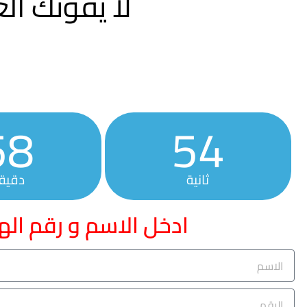
لا يفوتك ا
58
54
ثانية
دقيق
ادخل الاسم و رقم اله