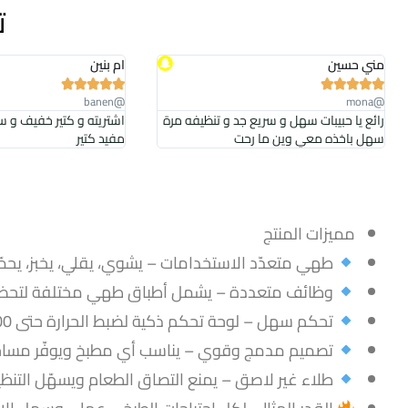
ت
مني حسين
ام بنين










@banen
@mona
رائع يا حبيبات سهل و سريع جد و تنظيفه مرة
اشتريته و كتير خفيف و س
سهل باخذه معي وين ما رحت
مفيد كتير
مميزات المنتج
طهي متعدّد الاستخدامات – يشوي، يقلي، يخبز، يحمّص
وظائف متعددة – يشمل أطباق طهي مختلفة لتحضير
تحكم سهل – لوحة تحكم ذكية لضبط الحرارة حتى 400°F لنتائج مثالية!
تصميم مدمج وقوي – يناسب أي مطبخ ويوفّر مساحة ب
طلاء غير لاصق – يمنع التصاق الطعام ويسهّل التنظ