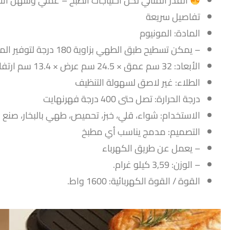
القدر المثالي لكل احتياجات الطبخ – عملي وسهل ال
تفاصيل سريعة
المادة: المونيوم
– يمكن تسطيح طبق الطهي بزاوية 180 درجة لتوفير المزيد من الطعام المشوي وتقليل وقت الطهي إلى النصف.
الأبعاد: 32 سم عمق × 24.5 سم عرض × 13.4 سم ارتفاع
الطلاء: غير لاصق لسهولة التنظيف
درجة الحرارة: تصل حتى 400 درجة فهرنهايت
الاستخدام: شواء، قلي، خبز، تحميص، طهي بالبخار، صنع ا
التصميم: مدمج يناسب أي مطبخ
– يعمل عن طريق الكهرباء
– الوزن: 3,59 كيلو غرام.
القوة / القوة الكهربائية: ‎1600 واط.