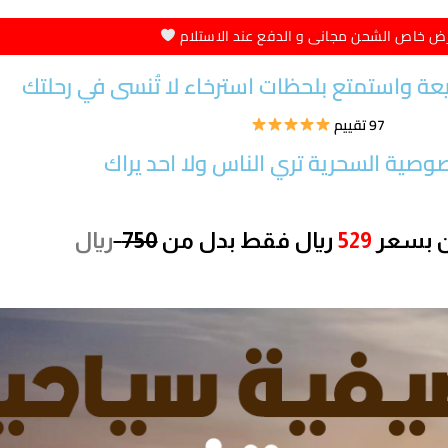
ض خاص الشحن مجانى و الدفع عند الاستلام
ة واستمتع بلحظات استرخاء لا تُنسى في رحلتك
97 تقييم
وصية السحرية تري الناس ولا احد يراك
ن بسعر
529
ريال
فقط بدل من
750
ريال