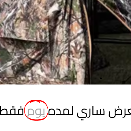
لعرض ساري لمده
يوم
فقط