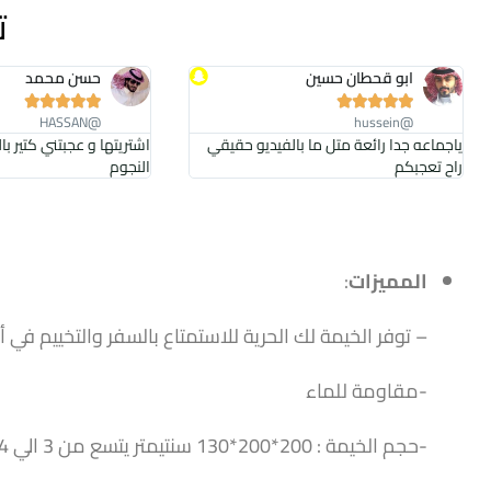
ت
ابو قحطان حسين
حسن محمد










@HASSAN
@hussein
ياجماعه جدا رائعة متل ما بالفيديو حقيقي
اشتريتها و عجبتني كتير ب
راح تعجبكم
النجوم
المميزات
:
– توفر الخيمة لك الحرية للاستمتاع بالسفر والتخييم في
-مقاومة للماء
-حجم الخيمة : 200*200*130 سنتيمتر يتسع من 3 الي 4 أفراد