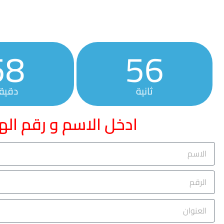
58
54
ثانية
دقيق
ادخل الاسم و رقم اله