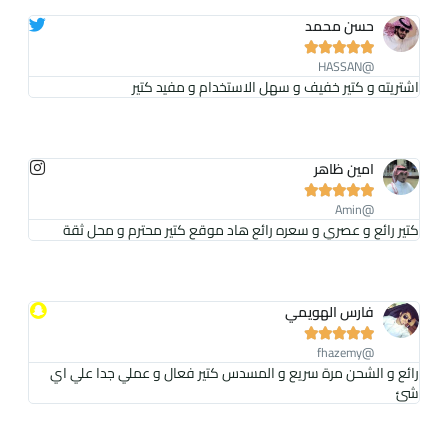
حسن محمد





@HASSAN
اشتريته و كتير خفيف و سهل الاستخدام و مفيد كتير
امين ظاهر





@Amin
كتير رائع و عصري و سعره رائع هاد موقع كتير محترم و محل ثقة
فارس الهويمي





@fhazemy
رائع و الشحن مرة سريع و المسدس كتير فعال و عملي جدا علي اي
شئ