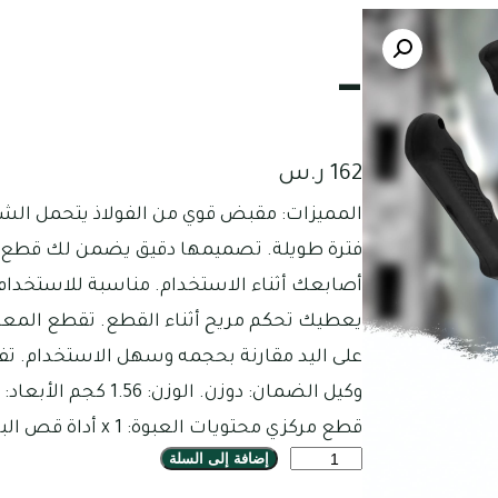
–
162
ر.س
المميزات: مقبض قوي من الفولاذ يتحمل الش
فترة طويلة. تصميمها دقيق يضمن لك قطع 
يعطيك تحكم مريح أثناء القطع. تقطع المعا
قطع مركزي محتويات العبوة: 1 x أداة قص البراغي
إضافة إلى السلة
ك