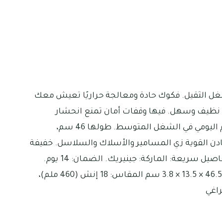
غل الثقيل. فكوك حادة ومعالجة حراريًا تعيش معك
نظيف وسهل. فيها وقفات أمان تمنع انحشار
أصابعك أثناء الاستخدام. مناسبة للاستخدام اليومي في الشغل المتوسط. طولها 46 سم،
دن القوية زي المسامير والأسلاك والسلاسل. خفيفة
على اليد مقارنة بحجمه وسهل الاستخدام. تفاصيل سريعة: الماركة: جينيريك. الضمان: 14 يوم.
وكيل الضمان: دوزن. الوزن: 1.56 كجم الأبعاد: 46.5 × 13.5 × 3.8 سم المقاس: 18 إنش (460 ملم)،